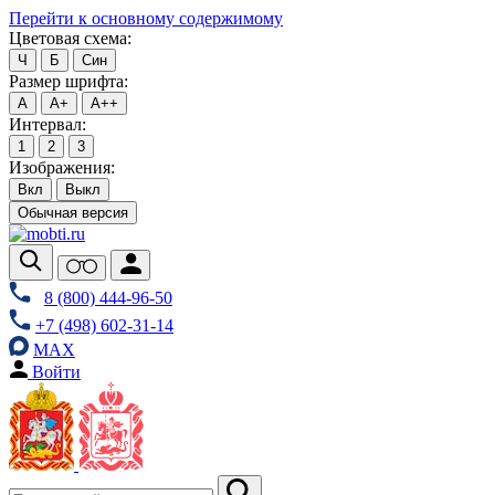
Перейти к основному содержимому
Цветовая схема:
Ч
Б
Син
Размер шрифта:
А
А+
А++
Интервал:
1
2
3
Изображения:
Вкл
Выкл
Обычная версия
8 (800) 444-96-50
+7 (498) 602-31-14
MAX
Войти