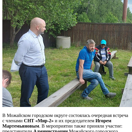
В Можайском городском округе состоялась очередная встреча
с членами
СНТ «Мир-2»
и их председателем
Игорем
Мартемьяновым
. В мероприятии также приняли участие:
представители
Администрации
Можайского городского