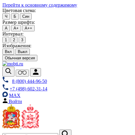
Перейти к основному содержимому
Цветовая схема:
Ч
Б
Син
Размер шрифта:
А
А+
А++
Интервал:
1
2
3
Изображения:
Вкл
Выкл
Обычная версия
8 (800) 444-96-50
+7 (498) 602-31-14
MAX
Войти