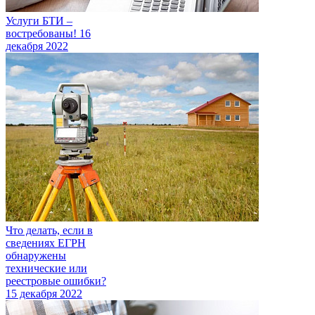
Услуги БТИ –
востребованы!
16
декабря 2022
Что делать, если в
сведениях ЕГРН
обнаружены
технические или
реестровые ошибки?
15 декабря 2022