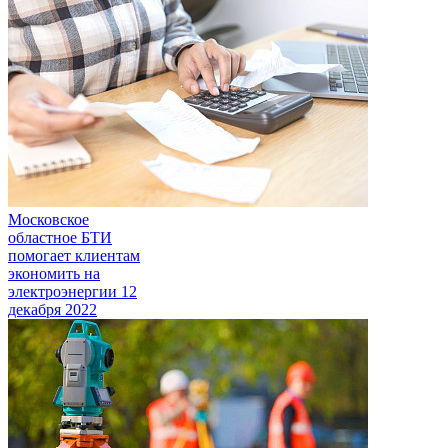
Московское
областное БТИ
помогает клиентам
экономить на
электроэнергии
12
декабря 2022