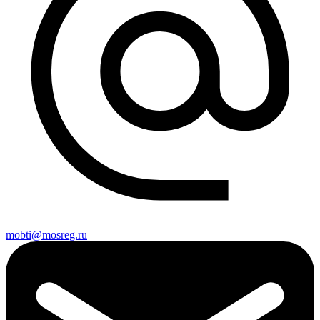
mobti@mosreg.ru