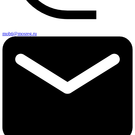
mobti@mosreg.ru