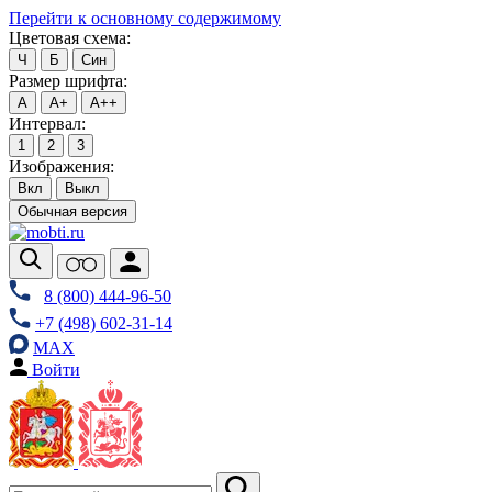
Перейти к основному содержимому
Цветовая схема:
Ч
Б
Син
Размер шрифта:
А
А+
А++
Интервал:
1
2
3
Изображения:
Вкл
Выкл
Обычная версия
8 (800) 444-96-50
+7 (498) 602-31-14
MAX
Войти