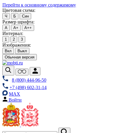
Перейти к основному содержимому
Цветовая схема:
Ч
Б
Син
Размер шрифта:
А
А+
А++
Интервал:
1
2
3
Изображения:
Вкл
Выкл
Обычная версия
8 (800) 444-96-50
+7 (498) 602-31-14
MAX
Войти