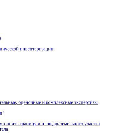
а
хнической инвентаризации
ительные, оценочные и комплексные экспертизы
и"
 уточнить границу и площадь земельного участка
тала