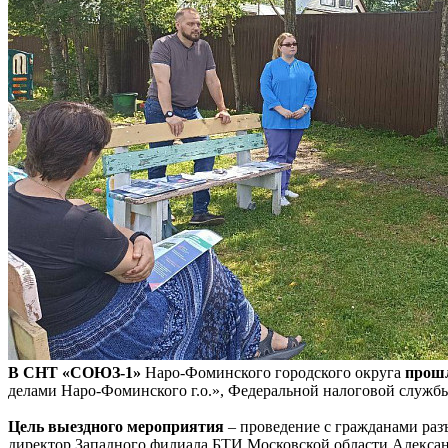
В СНТ «СОЮЗ-1»
Наро-Фоминского городского округа
прошл
делами Наро-Фоминского г.о.», Федеральной налоговой служб
Цель выездного мероприятия
– проведение с гражданами раз
директор Западного филиала БТИ Московской области Алексан