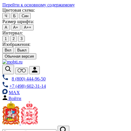
Перейти к основному содержимому
Цветовая схема:
Ч
Б
Син
Размер шрифта:
А
А+
А++
Интервал:
1
2
3
Изображения:
Вкл
Выкл
Обычная версия
8 (800) 444-96-50
+7 (498) 602-31-14
MAX
Войти