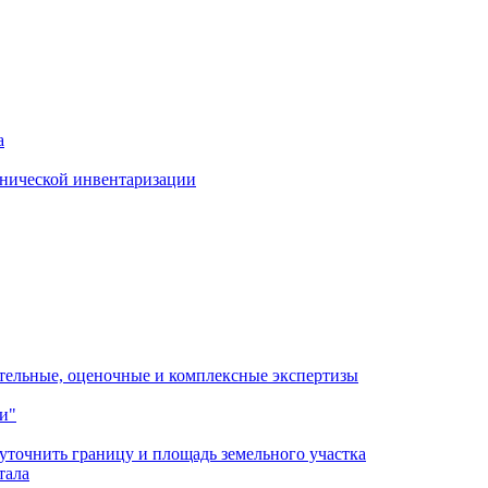
а
хнической инвентаризации
ительные, оценочные и комплексные экспертизы
и"
 уточнить границу и площадь земельного участка
тала