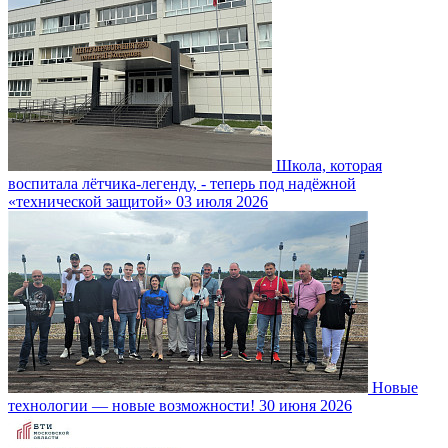
Школа, которая
воспитала лётчика-легенду, - теперь под надёжной
«технической защитой»
03 июля 2026
Новые
технологии — новые возможности!
30 июня 2026