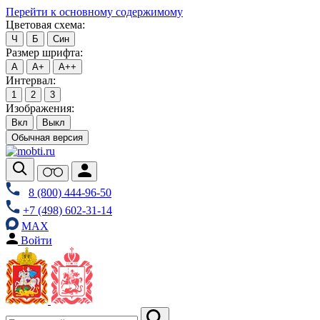
Перейти к основному содержимому
Цветовая схема:
Ч
Б
Син
Размер шрифта:
А
А+
А++
Интервал:
1
2
3
Изображения:
Вкл
Выкл
Обычная версия
8 (800) 444-96-50
+7 (498) 602-31-14
MAX
Войти