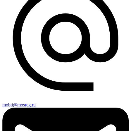
mobti@mosreg.ru