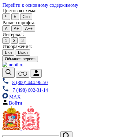
Перейти к основному содержимому
Цветовая схема:
Ч
Б
Син
Размер шрифта:
А
А+
А++
Интервал:
1
2
3
Изображения:
Вкл
Выкл
Обычная версия
8 (800) 444-96-50
+7 (498) 602-31-14
MAX
Войти