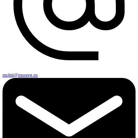
mobti@mosreg.ru