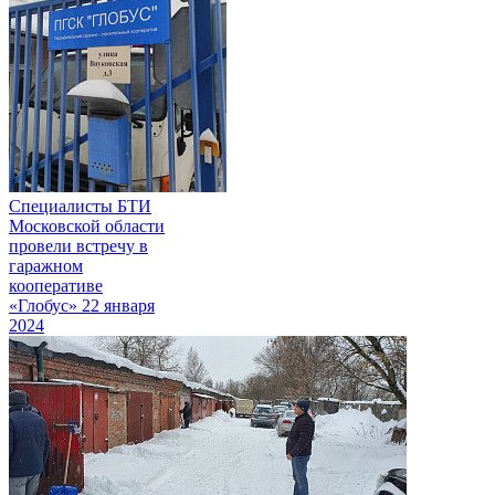
Специалисты БТИ
Московской области
провели встречу в
гаражном
кооперативе
«Глобус»
22 января
2024