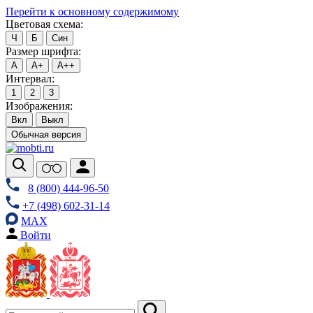
Перейти к основному содержимому
Цветовая схема:
Ч
Б
Син
Размер шрифта:
А
А+
А++
Интервал:
1
2
3
Изображения:
Вкл
Выкл
Обычная версия
8 (800) 444-96-50
+7 (498) 602-31-14
MAX
Войти