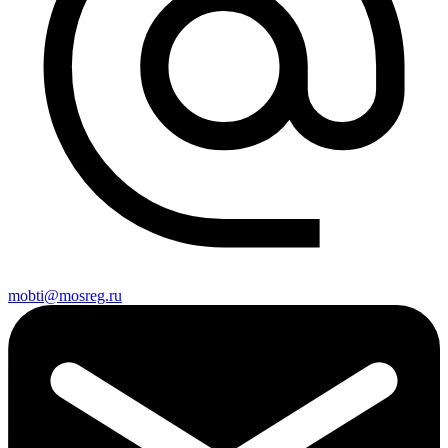
mobti@mosreg.ru