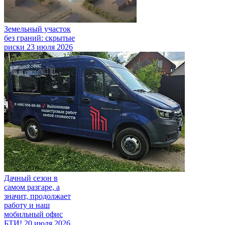
Земельный участок
без граний: скрытые
риски
23 июля 2026
Дачный сезон в
самом разгаре, а
значит, продолжает
работу и наш
мобильный офис
БТИ!
20 июля 2026