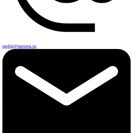
mobti@mosreg.ru