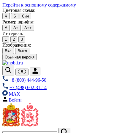
Перейти к основному содержимому
Цветовая схема:
Ч
Б
Син
Размер шрифта:
А
А+
А++
Интервал:
1
2
3
Изображения:
Вкл
Выкл
Обычная версия
8 (800) 444-96-50
+7 (498) 602-31-14
MAX
Войти