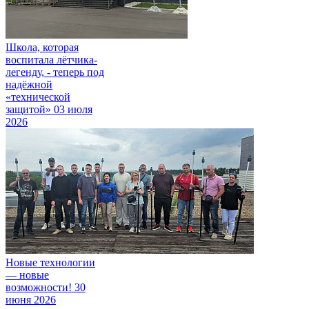
Школа, которая
воспитала лётчика-
легенду, - теперь под
надёжной
«технической
защитой»
03 июля
2026
Новые технологии
— новые
возможности!
30
июня 2026