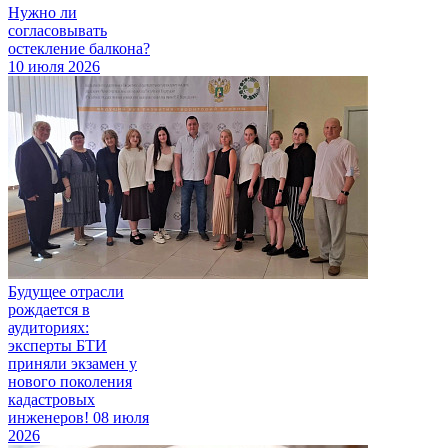
Нужно ли
согласовывать
остекление балкона?
10 июля 2026
Будущее отрасли
рождается в
аудиториях:
эксперты БТИ
приняли экзамен у
нового поколения
кадастровых
инженеров!
08 июля
2026