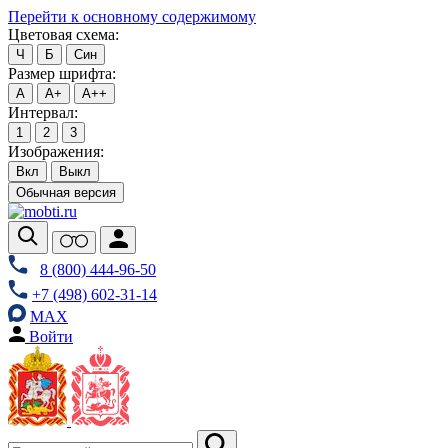
Перейти к основному содержимому
Цветовая схема:
Ч
Б
Син
Размер шрифта:
А
А+
А++
Интервал:
1
2
3
Изображения:
Вкл
Выкл
Обычная версия
8 (800) 444-96-50
+7 (498) 602-31-14
MAX
Войти