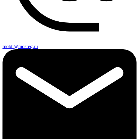
mobti@mosreg.ru