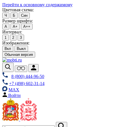
Перейти к основному содержимому
Цветовая схема:
Ч
Б
Син
Размер шрифта:
А
А+
А++
Интервал:
1
2
3
Изображения:
Вкл
Выкл
Обычная версия
8 (800) 444-96-50
+7 (498) 602-31-14
MAX
Войти