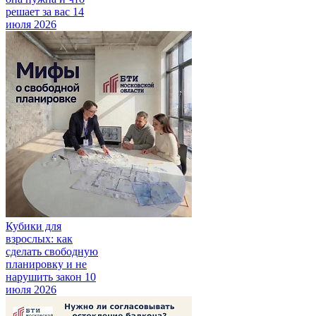
решает за вас
14
июля 2026
Кубики для
взрослых: как
сделать свободную
планировку и не
нарушить закон
10
июля 2026