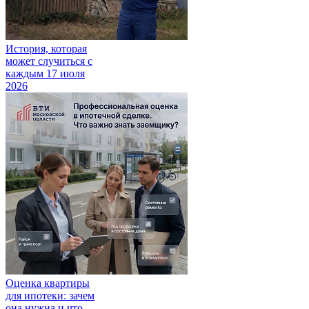
История, которая
может случиться с
каждым
17 июля
2026
Оценка квартиры
для ипотеки: зачем
она нужна и что