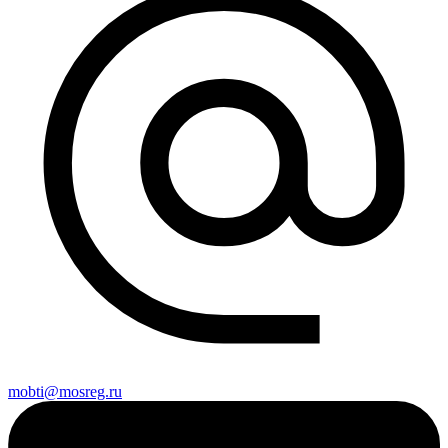
mobti@mosreg.ru